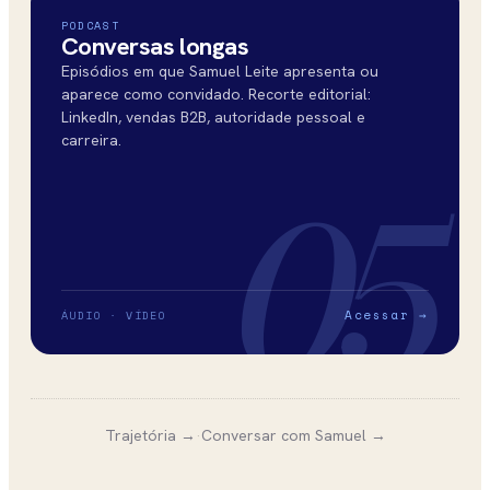
PODCAST
Conversas longas
Episódios em que Samuel Leite apresenta ou
aparece como convidado. Recorte editorial:
LinkedIn, vendas B2B, autoridade pessoal e
carreira.
05
Acessar →
ÁUDIO · VÍDEO
Trajetória →
·
Conversar com Samuel →