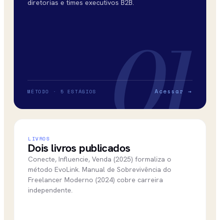
diretorias e times executivos B2B.
01
Acessar →
MÉTODO · 5 ESTÁGIOS
LIVROS
Dois livros publicados
Conecte, Influencie, Venda (2025) formaliza o
método EvoLink. Manual de Sobrevivência do
Freelancer Moderno (2024) cobre carreira
independente.