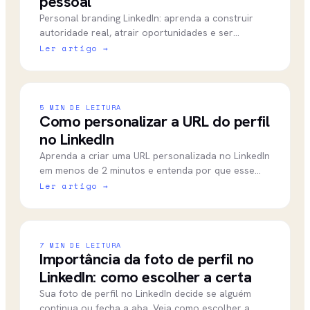
pessoal
Personal branding LinkedIn: aprenda a construir
autoridade real, atrair oportunidades e ser
reconhecido pela expertise que você já tem. Guia
Ler artigo →
prático.
5
MIN DE LEITURA
Como personalizar a URL do perfil
no LinkedIn
Aprenda a criar uma URL personalizada no LinkedIn
em menos de 2 minutos e entenda por que esse
detalhe afeta sua visibilidade e autoridade
Ler artigo →
profissional.
7
MIN DE LEITURA
Importância da foto de perfil no
LinkedIn: como escolher a certa
Sua foto de perfil no LinkedIn decide se alguém
continua ou fecha a aba. Veja como escolher a