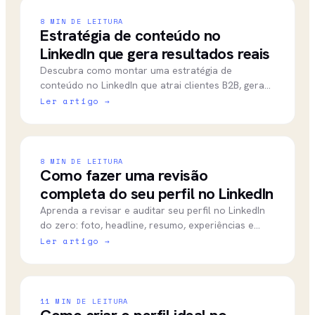
8
MIN DE LEITURA
Estratégia de conteúdo no
LinkedIn que gera resultados reais
Descubra como montar uma estratégia de
conteúdo no LinkedIn que atrai clientes B2B, gera
autoridade e converte sem depender de hacks ou
Ler artigo →
volume.
8
MIN DE LEITURA
Como fazer uma revisão
completa do seu perfil no LinkedIn
Aprenda a revisar e auditar seu perfil no LinkedIn
do zero: foto, headline, resumo, experiências e
mais. Guia completo para melhorar sua presença
Ler artigo →
agora.
11
MIN DE LEITURA