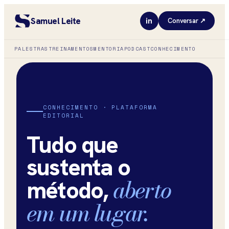
Samuel Leite
in
Conversar ↗
PALESTRAS
TREINAMENTOS
MENTORIA
PODCAST
CONHECIMENTO
CONHECIMENTO · PLATAFORMA
EDITORIAL
Tudo que
sustenta o
aberto
método,
em um lugar.