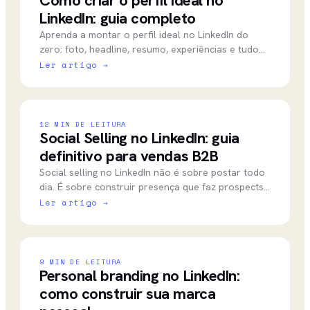
Como criar o perfil ideal no
LinkedIn: guia completo
Aprenda a montar o perfil ideal no LinkedIn do
zero: foto, headline, resumo, experiências e tudo
que transforma visitas em oportunidades reais.
Ler artigo →
12
MIN DE LEITURA
Social Selling no LinkedIn: guia
definitivo para vendas B2B
Social selling no LinkedIn não é sobre postar todo
dia. É sobre construir presença que faz prospects
te encontrarem prontos para comprar. Veja como
Ler artigo →
funciona.
9
MIN DE LEITURA
Personal branding no LinkedIn:
como construir sua marca