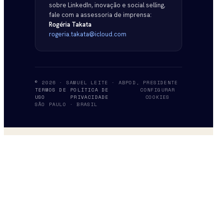
sobre LinkedIn, inovação e social selling,
fale com a assessoria de imprensa:
Rogéria Takata
rogeria.takata@icloud.com
© 2026 · SAMUEL LEITE · ABPOD, PRESIDENTE
TERMOS DE
POLÍTICA DE
CONFIGURAR
USO
PRIVACIDADE
COOKIES
SÃO PAULO · BRASIL