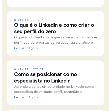
spam.
6
MIN DE LEITURA
O que é o LinkedIn e como criar o
seu perfil do zero
O que é o LinkedIn, para que serve e como criar um
perfil que abre portas de verdade. Guia prático e
direto para quem está começando do zero.
Ler artigo →
8
MIN DE LEITURA
Como se posicionar como
especialista no LinkedIn
Aprenda a construir autoridade no LinkedIn como
especialista de verdade: perfil, conteúdo e
consistência que geram reconhecimento e
Ler artigo →
oportunidades reais.