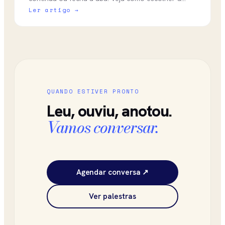
foto certa e o que evitar para não perder
Ler artigo →
credibilidade.
QUANDO ESTIVER PRONTO
Leu, ouviu, anotou.
Vamos conversar.
Agendar conversa ↗
Ver palestras