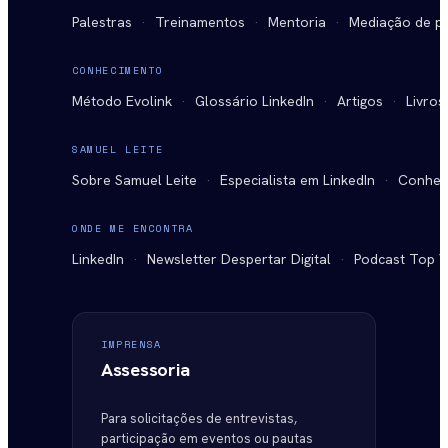
Palestras
·
Treinamentos
·
Mentoria
·
Mediação de pa
CONHECIMENTO
Método Evolink
·
Glossário LinkedIn
·
Artigos
·
Livros
SAMUEL LEITE
Sobre Samuel Leite
·
Especialista em LinkedIn
·
Conhec
ONDE ME ENCONTRA
LinkedIn
·
Newsletter Despertar Digital
·
Podcast Top V
IMPRENSA
Assessoria
Para solicitações de entrevistas,
participação em eventos ou pautas