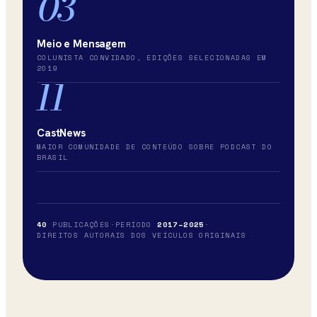
03
Meio e Mensagem
COLUNISTA CONVIDADO, EDIÇÕES SELECIONADAS EM
2019
11
CastNews
MAIOR COMUNIDADE DE CONTEÚDO SOBRE PODCAST DO
BRASIL
40
PUBLICAÇÕES
·
PERÍODO
2017
–
2025
·
DIREITOS AUTORAIS DOS VEÍCULOS ORIGINAIS