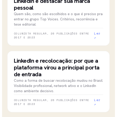
LinkedIn e destacar sua marca
pessoal
Quem são, como são escolhidos e o que é preciso pra
entrar no grupo Top Voices. Critérios, recorrência e
tese editorial.
Ler
COLUNISTA REGULAR, 26 PUBLICAÇÕES ENTRE
2017 E 2023
↗
02 nov 2022
CBN CAMPINAS
LinkedIn e recolocação: por que a
plataforma virou a principal porta
de entrada
Como a forma de buscar recolocação mudou no Brasil.
Visibilidade profissional, network ativo e o LinkedIn
como ambiente decisivo.
Ler
COLUNISTA REGULAR, 26 PUBLICAÇÕES ENTRE
2017 E 2023
↗