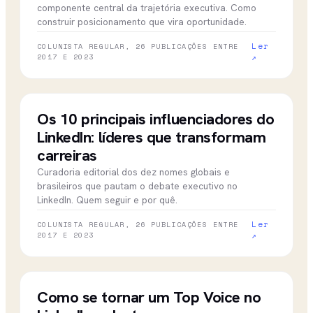
componente central da trajetória executiva. Como
construir posicionamento que vira oportunidade.
Ler
COLUNISTA REGULAR, 26 PUBLICAÇÕES ENTRE
2017 E 2023
↗
08 nov 2022
CBN CAMPINAS
Os 10 principais influenciadores do
LinkedIn: líderes que transformam
carreiras
Curadoria editorial dos dez nomes globais e
brasileiros que pautam o debate executivo no
LinkedIn. Quem seguir e por quê.
Ler
COLUNISTA REGULAR, 26 PUBLICAÇÕES ENTRE
2017 E 2023
↗
07 nov 2022
CBN CAMPINAS
Como se tornar um Top Voice no