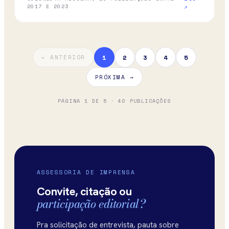
2017 E 2023
↗
1
2
3
4
5
← ANTERIOR
PRÓXIMA →
PÁGINA
1
DE
5
·
40
PUBLICAÇÕES
ASSESSORIA DE IMPRENSA
Convite, citação ou
participação editorial?
Pra solicitação de entrevista, pauta sobre