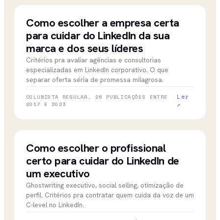
dez 2023
CBN CAMPINAS
Como escolher a empresa certa
para cuidar do LinkedIn da sua
marca e dos seus líderes
Critérios pra avaliar agências e consultorias
especializadas em LinkedIn corporativo. O que
separar oferta séria de promessa milagrosa.
Ler
COLUNISTA REGULAR, 26 PUBLICAÇÕES ENTRE
2017 E 2023
↗
dez 2022
CBN CAMPINAS
Como escolher o profissional
certo para cuidar do LinkedIn de
um executivo
Ghostwriting executivo, social selling, otimização de
perfil. Critérios pra contratar quem cuida da voz de um
C-level no LinkedIn.