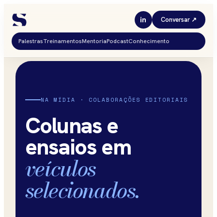
in
Conversar ↗
Palestras
Treinamentos
Mentoria
Podcast
Conhecimento
NA MÍDIA · COLABORAÇÕES EDITORIAIS
Colunas e
ensaios em
veículos
selecionados.