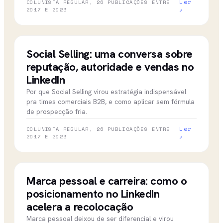
Ler
COLUNISTA REGULAR, 26 PUBLICAÇÕES ENTRE
2017 E 2023
↗
22 nov 2022
CBN CAMPINAS
Social Selling: uma conversa sobre
reputação, autoridade e vendas no
LinkedIn
Por que Social Selling virou estratégia indispensável
pra times comerciais B2B, e como aplicar sem fórmula
de prospecção fria.
Ler
COLUNISTA REGULAR, 26 PUBLICAÇÕES ENTRE
2017 E 2023
↗
09 nov 2022
CBN CAMPINAS
Marca pessoal e carreira: como o
posicionamento no LinkedIn
acelera a recolocação
Marca pessoal deixou de ser diferencial e virou