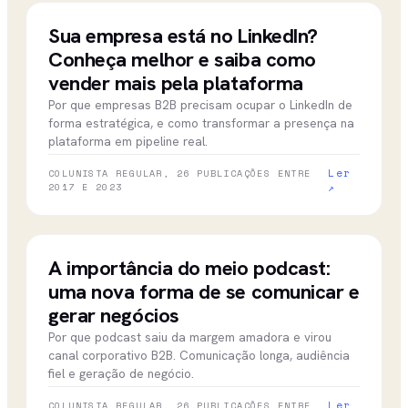
01 nov 2022
CBN CAMPINAS
Sua empresa está no LinkedIn?
Conheça melhor e saiba como
vender mais pela plataforma
Por que empresas B2B precisam ocupar o LinkedIn de
forma estratégica, e como transformar a presença na
plataforma em pipeline real.
Ler
COLUNISTA REGULAR, 26 PUBLICAÇÕES ENTRE
2017 E 2023
↗
out 2022
CBN CAMPINAS
A importância do meio podcast:
uma nova forma de se comunicar e
gerar negócios
Por que podcast saiu da margem amadora e virou
canal corporativo B2B. Comunicação longa, audiência
fiel e geração de negócio.
Ler
COLUNISTA REGULAR, 26 PUBLICAÇÕES ENTRE